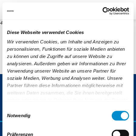
re
Unternehmen
Blog
Suche
Kontrast
404
Diese Webseite verwendet Cookies
Wir verwenden Cookies, um Inhalte und Anzeigen zu
personalisieren, Funktionen für soziale Medien anbieten
zu können und die Zugriffe auf unsere Website zu
analysieren. Außerdem geben wir Informationen zu Ihrer
Verwendung unserer Website an unsere Partner für
soziale Medien, Werbung und Analysen weiter. Unsere
ServiceNummer 0800 6 50 40 30
Partner führen diese Informationen möglicherweise mit
weiteren Daten zusammen, die Sie ihnen bereitgestellt
(gebührenfrei aus allen deutschen Netzen)
haben oder die sie im Rahmen Ihrer Nutzung der Dienste
gesammelt haben.
Einwilligungsauswahl
Weiterführende Informationen finden Sie auch unter:
Notwendig
https://www.bogestra.de/datenschutz
und
https://www.b
Fahrplan & Mobilität
Präferenzen