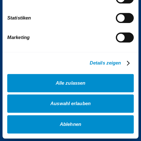
Tickets & Tarife
Statistiken
Kontakt
Impressum
Presse
Marketing
VhAG BOGESTRA e.V.
Sitemap
Details zeigen
Erklärung Barrierefreiheit
Datenschutz
Alle zulassen
AGB Gewinnspiele
AGB Veranstaltungen
Auswahl erlauben
AGB Fotowettbewerb
Cookies
Ablehnen