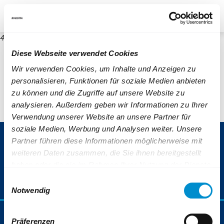
re
Unternehmen
Blog
Suche
Kontrast
404
Diese Webseite verwendet Cookies
Wir verwenden Cookies, um Inhalte und Anzeigen zu
personalisieren, Funktionen für soziale Medien anbieten
zu können und die Zugriffe auf unsere Website zu
analysieren. Außerdem geben wir Informationen zu Ihrer
Verwendung unserer Website an unsere Partner für
soziale Medien, Werbung und Analysen weiter. Unsere
ServiceNummer 0800 6 50 40 30
Partner führen diese Informationen möglicherweise mit
weiteren Daten zusammen, die Sie ihnen bereitgestellt
(gebührenfrei aus allen deutschen Netzen)
haben oder die sie im Rahmen Ihrer Nutzung der Dienste
gesammelt haben.
Einwilligungsauswahl
Weiterführende Informationen finden Sie auch unter:
Notwendig
https://www.bogestra.de/datenschutz
und
https://www.b
Fahrplan & Mobilität
Präferenzen