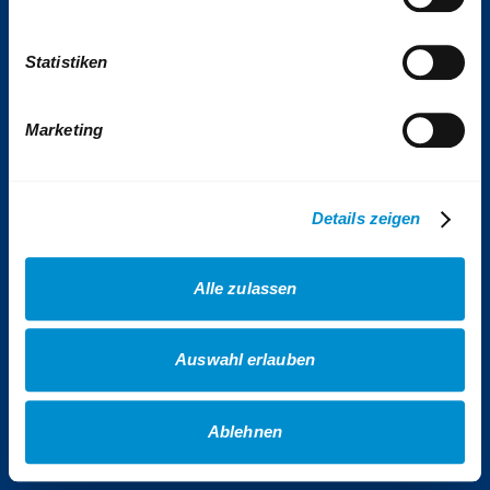
Tickets & Tarife
Statistiken
Kontakt
Impressum
Presse
Marketing
VhAG BOGESTRA e.V.
Sitemap
Details zeigen
Erklärung Barrierefreiheit
Datenschutz
Alle zulassen
AGB Gewinnspiele
AGB Veranstaltungen
Auswahl erlauben
AGB Fotowettbewerb
Cookies
Ablehnen