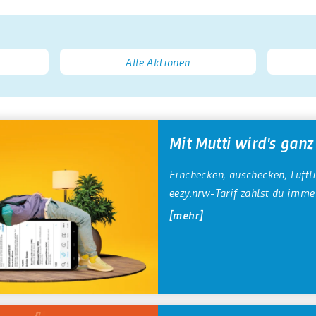
Alle Aktionen
Mit Mutti wird's ganz
Einchecken, auschecken, Luftl
eezy.nrw-Tarif zahlst du immer
mehr