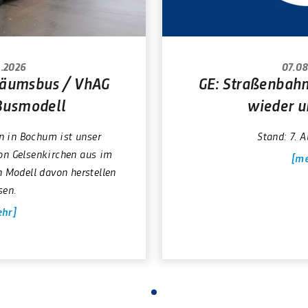
.2026
07.08
läumsbus / VhAG
GE: Straßenbahn
Busmodell
wieder u
 in Bochum ist unser
Stand: 7. 
on Gelsenkirchen aus im
me
n Modell davon herstellen
sen.
hr