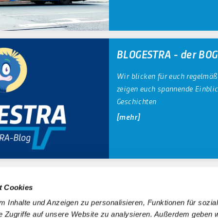
BLOGESTRA - der BO
Wir blicken für euch regelmäß
zeigen euch spannende Einbli
Geschichten
mehr
t Cookies
 6 50 40 30
(gebührenfrei aus allen deutschen Netzen)
 Inhalte und Anzeigen zu personalisieren, Funktionen für sozia
e Zugriffe auf unsere Website zu analysieren. Außerdem geben w