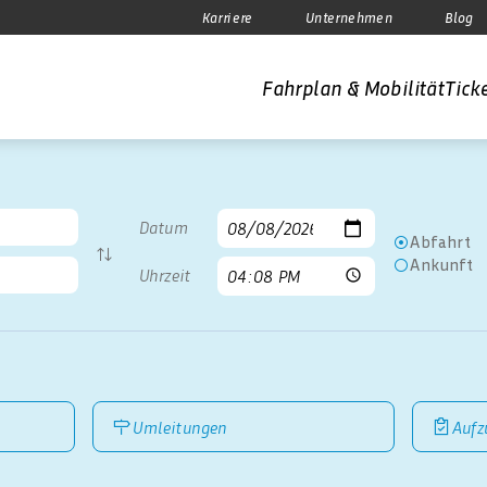
Karriere
Unternehmen
Blog
Fahrplan & Mobilität
Ticke
Datum
Abfahrt
Ankunft
Uhrzeit
Umleitungen
Aufz