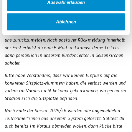
Auswahl erlauben
die angegebene Abo-Nummer wird auf ein aktuell laufendes
BOGESTRA-Abo geprüft, anschließend werden die
Gewinner*innen von uns via E-Mail benachrichtigt.
Ablehnen
Danach haben die Gewinner*innen 72 Stunden Zeit, sich bei
uns zurückzumelden. Nach positiver Rückmeldung innerhalb
der Frist erhälst du eine E-Mail und kannst deine Tickets
dann persönlich in unserem KundenCenter in Gelsenkirchen
abholen.
Bitte habe Verständnis, dass wir keinen Einfluss auf die
konkreten Sitzplatz-Nummern haben, die verlost werden und
zudem im Voraus nicht bekannt geben können, wo genau im
Stadion sich die Sitzplätze befinden.
Nach Ende der Saison 2025/26 werden alle angemeldeten
Teilnehmer*innen aus unserem System gelöscht. Solltest du
dich bereits im Voraus abmelden wollen, dann klicke bitte