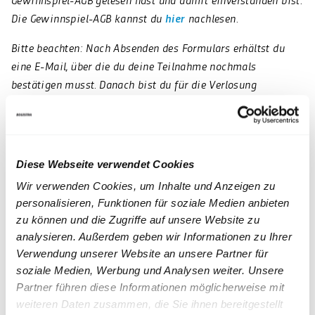
Die Gewinnspiel-AGB kannst du
hier
nachlesen.
Bitte beachten: Nach Absenden des Formulars erhältst du
eine E-Mail, über die du deine Teilnahme nochmals
bestätigen musst. Danach bist du für die Verlosung
registriert.
Name
*
Diese Webseite verwendet Cookies
Vorname
Wir verwenden Cookies, um Inhalte und Anzeigen zu
personalisieren, Funktionen für soziale Medien anbieten
zu können und die Zugriffe auf unsere Website zu
E-Mail
*
analysieren. Außerdem geben wir Informationen zu Ihrer
Verwendung unserer Website an unsere Partner für
Abonummer
*
soziale Medien, Werbung und Analysen weiter. Unsere
Partner führen diese Informationen möglicherweise mit
weiteren Daten zusammen, die Sie ihnen bereitgestellt
Ich erkläre mich mit der Verarbeitung meiner Angaben