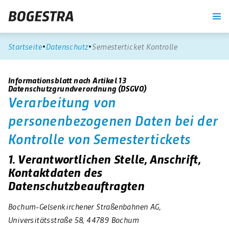
re
Unternehmen
Blog
Suche
Kontrast
Startseite
Datenschutz
Semesterticket Kontrolle
Informationsblatt nach Artikel 13
Datenschutzgrundverordnung (DSGVO)
Verarbeitung von
personenbezogenen Daten bei der
Kontrolle von Semestertickets
1. Verantwortlichen Stelle, Anschrift,
Kontaktdaten des
Datenschutzbeauftragten
Bochum-Gelsenkirchener Straßenbahnen AG,
Universitätsstraße 58, 44789 Bochum