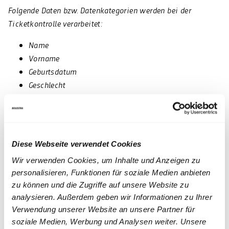
Folgende Daten bzw. Datenkategorien werden bei der
Ticketkontrolle verarbeitet:
Name
Vorname
Geburtsdatum
Geschlecht
4. Empfänger, denen die Daten
mitgeteilt werden können
Es erfolgt keine Datenübermittlung
Diese Webseite verwendet Cookies
5. Betroffene Personen
Wir verwenden Cookies, um Inhalte und Anzeigen zu
personalisieren, Funktionen für soziale Medien anbieten
Studierende
zu können und die Zugriffe auf unsere Website zu
analysieren. Außerdem geben wir Informationen zu Ihrer
6. Speicherdauer
Verwendung unserer Website an unsere Partner für
soziale Medien, Werbung und Analysen weiter. Unsere
Es erfolgt keine zentrale Datenspeicherung sowie keine