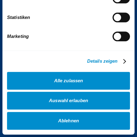
Tickets & Tarife
Statistiken
Kontakt
Impressum
Presse
Marketing
VhAG BOGESTRA e.V.
Sitemap
Details zeigen
Erklärung Barrierefreiheit
Datenschutz
Alle zulassen
AGB Gewinnspiele
AGB Veranstaltungen
Auswahl erlauben
AGB Fotowettbewerb
Cookies
Ablehnen