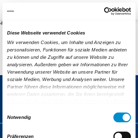
re
Unternehmen
Blog
Suche
Kontrast
404
Diese Webseite verwendet Cookies
Wir verwenden Cookies, um Inhalte und Anzeigen zu
personalisieren, Funktionen für soziale Medien anbieten
zu können und die Zugriffe auf unsere Website zu
analysieren. Außerdem geben wir Informationen zu Ihrer
Verwendung unserer Website an unsere Partner für
soziale Medien, Werbung und Analysen weiter. Unsere
ServiceNummer 0800 6 50 40 30
Partner führen diese Informationen möglicherweise mit
weiteren Daten zusammen, die Sie ihnen bereitgestellt
(gebührenfrei aus allen deutschen Netzen)
haben oder die sie im Rahmen Ihrer Nutzung der Dienste
gesammelt haben.
Einwilligungsauswahl
Weiterführende Informationen finden Sie auch unter:
Notwendig
https://www.bogestra.de/datenschutz
und
https://www.b
Fahrplan & Mobilität
Präferenzen