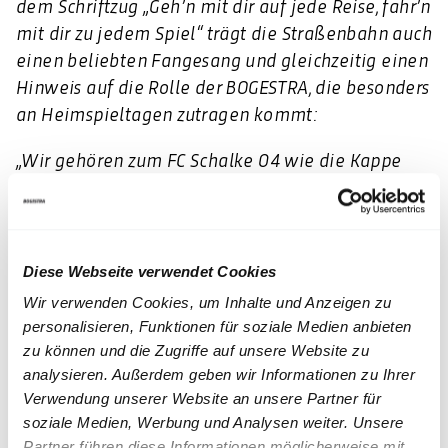
dem Schriftzug „Geh’n mit dir auf jede Reise, fahr’n
mit dir zu jedem Spiel“ trägt die Straßenbahn auch
einen beliebten Fangesang und gleichzeitig einen
Hinweis auf die Rolle der BOGESTRA, die besonders
an Heimspieltagen zutragen kommt:
„Wir gehören zum FC Schalke 04 wie die Kappe
zum Erwin, denn unsere Fahrer*innen bringen pro
Heimspieltag tausende Fans zur Arena und wieder
zurück – wir fahren sie, wir zittern mit und an
Momenten wie diesen jubeln wir gemeinsam“,
Diese Webseite verwendet Cookies
erklärt BOGESTRA Vorstand Jörg Filter und
Wir verwenden Cookies, um Inhalte und Anzeigen zu
BOGESTRA-Vorstand Dr. Thomas Schaffer ergänzt:
personalisieren, Funktionen für soziale Medien anbieten
„Dabei verstehen wir uns als starker und
zu können und die Zugriffe auf unsere Website zu
zuverlässiger Mobilitätspartner von Stadt und
analysieren. Außerdem geben wir Informationen zu Ihrer
Verwendung unserer Website an unsere Partner für
Verein – in jeder Situation. Deswegen wollen wir
soziale Medien, Werbung und Analysen weiter. Unsere
Aufstieg und Meisterschaft gebührend feiern und
Partner führen diese Informationen möglicherweise mit