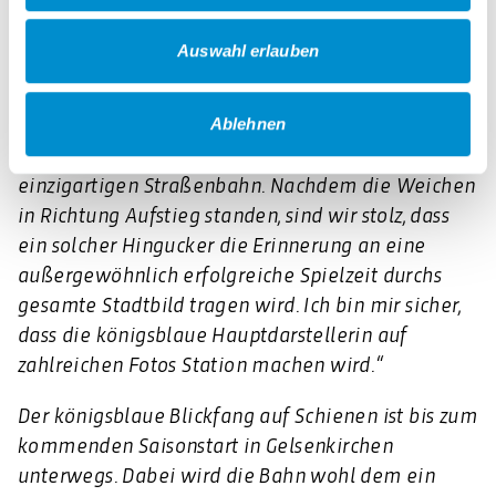
Blickfang des Motivs sind die Rücken der Spieler,
die auf einer Hälfte der Bahn zu sehen sind. Dazu
Auswahl erlauben
ergänzt Matthias Tillmann Vorstandsvorsitzender
des FC Schalke 04: „Wir bedanken uns ganz
herzlich für diese wunderbare Würdigung, denn
Ablehnen
meisterhaft ist auch das Design dieser
einzigartigen Straßenbahn. Nachdem die Weichen
in Richtung Aufstieg standen, sind wir stolz, dass
ein solcher Hingucker die Erinnerung an eine
außergewöhnlich erfolgreiche Spielzeit durchs
gesamte Stadtbild tragen wird. Ich bin mir sicher,
dass die königsblaue Hauptdarstellerin auf
zahlreichen Fotos Station machen wird.“
Der königsblaue Blickfang auf Schienen ist bis zum
kommenden Saisonstart in Gelsenkirchen
unterwegs. Dabei wird die Bahn wohl dem ein