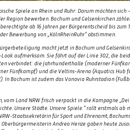
sche Spiele an Rhein und Ruhr: Darum möchten sich – 
der Region bewerben. Bochum und Gelsenkirchen zählen
chtigte ab 16 Jahren per Bürgerentscheid bis zum 19.
n der Bewerbung von „KölnRheinRuhr“ abstimmen.
ürgerbeteiligung macht jetzt in Bochum und Gelsenkir
ook aufmerksam. Sie fährt auf der Linie 302, die beid
en verbindet: die Jahrhunderthalle (moderner Fünfka
ner Fünfkampf) und die Veltins-Arena (Aquatics Hub f
). In Bochum ist zudem das Vonovia Ruhrstadion (Fußba
, vom Land NRW frisch verpackt in die Kampagne „Dein
hte. Unsere Städte. Unsere Spiele.“ rollt erstmals ab 
, NRW-Staatssekretärin für Sport und Ehrenamt, Bochum
ns Oberbürgermeisterin Andrea Henze gaben heute zu