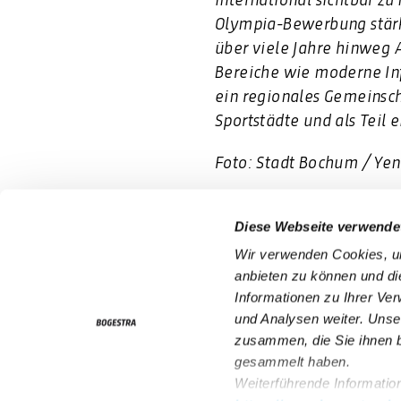
Olympia-Bewerbung stärkt
über viele Jahre hinweg A
Bereiche wie moderne Infr
ein regionales Gemeinsch
Sportstädte und als Teil 
Foto: Stadt Bochum / Ye
Diese Webseite verwende
ServiceNummer 0800
Wir verwenden Cookies, um
anbieten zu können und di
Informationen zu Ihrer Ve
und Analysen weiter. Unse
Fahrplan & Mobilität
zusammen, die Sie ihnen b
Tickets & Tarife
gesammelt haben.
Weiterführende Information
Kontakt