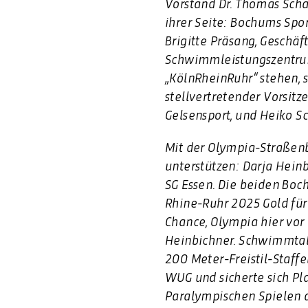
Vorstand Dr. Thomas Scha
ihrer Seite: Bochums Sp
Brigitte Präsang, Geschäf
Schwimmleistungszentrum
„KölnRheinRuhr“ stehen, s
stellvertretender Vorsit
Gelsensport, und Heiko S
Mit der Olympia-Straßenb
unterstützen: Darja Hei
SG Essen. Die beiden Bo
Rhine-Ruhr 2025 Gold für 
Chance, Olympia hier vor
Heinbichner. Schwimmtale
200 Meter-Freistil-Staffe
WUG und sicherte sich Pl
Paralympischen Spielen d