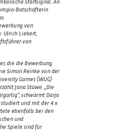
bolische Startsignal. An
ympia-Botschafterin
es
Bewerbung von
 Ulrich Liebert,
ftsführer von
er, die die Bewerbung
ie Simon Reinke von der
niversity Games (WUG)
rzählt Jana Stüwe. „Die
igartig“, schwärmt Darja
tudiert und mit der 4 x
rtete ebenfalls bei den
ischen und
e Spiele sind für