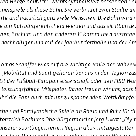
ea Henze deutlich: „Nichts symbolisiert besser den G
rspiele als diese Bahn. Sie verbindet zwei Städte un
rte und natürlich ganz viele Menschen. Die Bahn wird
 am Ratsbürgerentscheid werben und das sichtbarste Z
rchen, Bochum und den anderen 15 Kommunen austragen 
nachhaltiger und mit der Jahrhunderthalle und der Ar
omas Schaffer wies auf die wichtige Rolle des Nahverk
 „Mobilität und Sport gehören bei uns in der Region z
tzt der Fußball-Europameisterschaft oder den FISU Wor
leistungsfähige Mitspieler. Daher freuen wir uns, dass
uhr‘ die Fans auch mit uns zu spannenden Wettkämpf
he und Paralympische Spiele an Rhein und Ruhr für di
erstrich Bochums Oberbürgermeister Jörg Lukat: „Olym
 unserer sportbegeisterten Region aktiv mitzugestalten
u machen. Dabei geht es um mehr als um zwei Wochen S