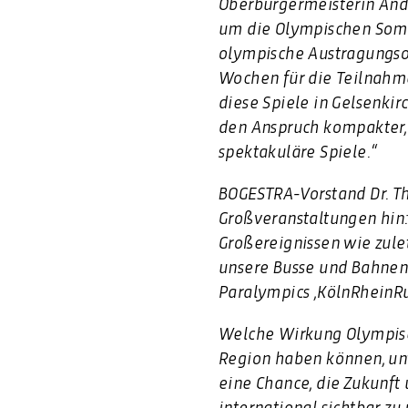
Oberbürgermeisterin Andr
um die Olympischen Somme
olympische Austragungso
Wochen für die Teilnahme
diese Spiele in Gelsenki
den Anspruch kompakter, 
spektakuläre Spiele.“
BOGESTRA-Vorstand Dr. Th
Großveranstaltungen hin:
Großereignissen wie zule
unsere Busse und Bahnen 
Paralympics ,KölnRheinR
Welche Wirkung Olympisc
Region haben können, unt
eine Chance, die Zukunft
international sichtbar z