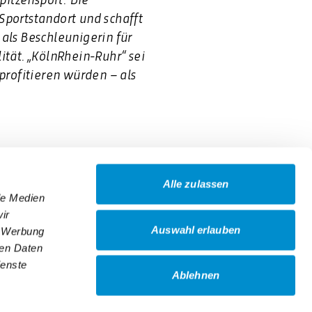
Sportstandort und schafft
als Beschleunigerin für
ität. „KölnRhein-Ruhr“ sei
rofitieren würden – als
Alle zulassen
le Medien
ir
Auswahl erlauben
, Werbung
ren Daten
ienste
Ablehnen