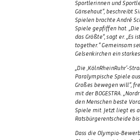
Sportlerinnen und Sport
Gänsehaut“, beschreibt S
Spielen brachte André Sc
Spiele gepfiffen hat. „Die
das Größte“, sagt er. „Es i
together.“ Gemeinsam set
Gelsenkirchen ein starkes
„Die ,KölnRheinRuhr‘-Str
Paralympische Spiele au
Großes bewegen will“, fre
mit der BOGESTRA. „Nordrh
den Menschen beste Vora
Spiele mit. Jetzt liegt 
Ratsbürgerentscheide bis 
Dass die Olympia-Bewerb