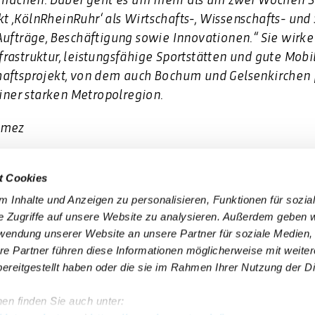
 ,KölnRheinRuhr‘ als Wirtschafts-, Wissenschafts- und 
ufträge, Beschäftigung sowie Innovationen.“ Sie wirke 
astruktur, leistungsfähige Sportstätten und gute Mobil
aftsprojekt, von dem auch Bochum und Gelsenkirchen p
einer starken Metropolregion.
nmez
t Cookies
 6 50 40 30
(gebührenfrei aus allen deutschen Netzen)
 Inhalte und Anzeigen zu personalisieren, Funktionen für sozia
e Zugriffe auf unsere Website zu analysieren. Außerdem geben w
rwendung unserer Website an unsere Partner für soziale Medien
re Partner führen diese Informationen möglicherweise mit weite
Impressum
Erklärung Barrierefreiheit
ereitgestellt haben oder die sie im Rahmen Ihrer Nutzung der D
Presse
Datenschutz
en finden Sie auch unter:
VhAG BOGESTRA e.V.
AGB Gewinnspiele