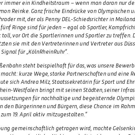
ler immer ein Kindheitstraum – wenn man daran nur 
imon Reinke. Ganz frische Eindrücke von Olympischen 
hrader mit, der als Penny DEL-Schiedsrichter in Mailan
 fünf Ringe sind für jeden – egal ob Sportler, Kampfrich
st toll, vor Ort die Sportlerinnen und Sportler zu treffen. 
zten sie mit den Vertreterinnen und Vertreter aus Düs
 Signal für „KölnRheinRuhr“.
aßenbahn steht beispielhaft für das, was unsere Bewe
smacht: kurze Wege, starke Partnerschaften und eine 
ute sich Andrea Milz, Staatssekretärin für Sport und Eh
ein-Westfalen bringt mit seinen Städten, seiner Infras
ussetzungen für nachhaltige und begeisternde Olymp
es an den Bürgerinnen und Bürgern, diese Chance im Rah
zum 19. April aktiv mitzugestalten.“
ung gemeinschaftlich getragen wird, machte Gelsenki