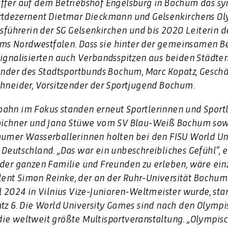
ffer auf dem Betriebshof Engelsburg in Bochum das sym
ortdezernent Dietmar Dieckmann und Gelsenkirchens Ol
tsführerin der SG Gelsenkirchen und bis 2020 Leiterin d
s Nordwestfalen. Dass sie hinter der gemeinsamen 
ignalisierten auch Verbandsspitzen aus beiden Städten:
zender des Stadtsportbunds Bochum, Marc Kopatz, Geschä
chneider, Vorsitzender der Sportjugend Bochum.
ahn im Fokus standen erneut Sportlerinnen und Sportl
nbichner und Jana Stüwe vom SV Blau-Weiß Bochum sow
chumer Wasserballerinnen holten bei den FISU World U
Deutschland. „Das war ein unbeschreibliches Gefühl“, e
 der ganzen Familie und Freunden zu erleben, wäre einz
nt Simon Reinke, der an der Ruhr-Universität Bochum s
l 2024 in Vilnius Vize-Junioren-Weltmeister wurde, sta
atz 6. Die World University Games sind nach den Olymp
ie weltweit größte Multisportveranstaltung. „Olympisch