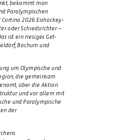
denkt, bekommt man
und Paralympischen
d Cortina 2026 Eishockey-
ter oder Schiedsrichter –
Das ist ein riesiges Get-
seldorf, Bochum und
rbung um Olympische und
Region, die gemeinsam
renamt, über die Aktion
truktur und vor allem mit
ische und Paralympische
men der
rchens