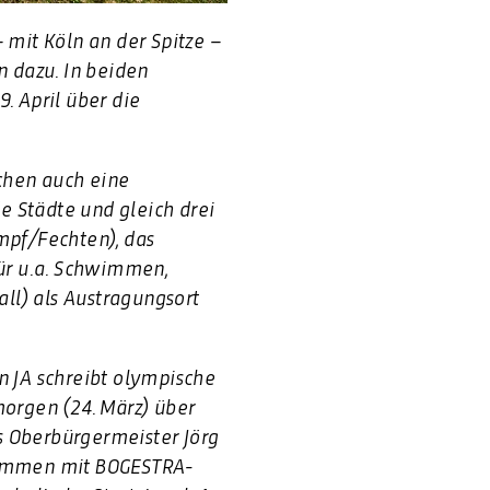
mit Köln an der Spitze –
 dazu. In beiden
 April über die
chen auch eine
e Städte und gleich drei
mpf/Fechten), das
ür u.a. Schwimmen,
ll) als Austragungsort
 JA schreibt olympische
morgen (24. März) über
s Oberbürgermeister Jörg
sammen mit BOGESTRA-