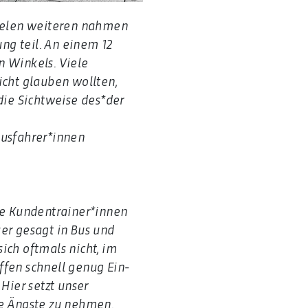
 vielen weiteren nahmen
ng teil. An einem 12
n Winkels. Viele
icht glauben wollten,
 die Sichtweise des*der
Busfahrer*innen
re Kundentrainer*innen
ser gesagt in Bus und
ich oftmals nicht, im
affen schnell genug Ein-
Hier setzt unser
e Ängste zu nehmen.