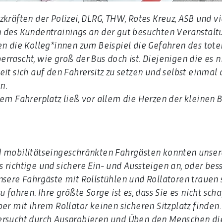
zkräften der Polizei, DLRG, THW, Rotes Kreuz, ASB und
 des Kundentrainings an der gut besuchten Veranstaltu
en die Kolleg*innen zum Beispiel die Gefahren des tote
rascht, wie groß der Bus doch ist. Diejenigen die es n
it sich auf den Fahrersitz zu setzen und selbst einmal
n.
dem Fahrerplatz ließ vor allem die Herzen der kleinen 
d mobilitätseingeschränkten Fahrgästen konnten unse
richtige und sichere Ein- und Aussteigen an, oder bes
sere Fahrgäste mit Rollstühlen und Rollatoren trauen s
 fahren. Ihre größte Sorge ist es, dass Sie es nicht sch
er mit ihrem Rollator keinen sicheren Sitzplatz finden. 
ersucht durch Ausprobieren und Üben den Menschen di