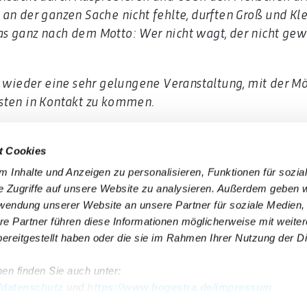
an der ganzen Sache nicht fehlte, durften Groß und Kl
s ganz nach dem Motto: Wer nicht wagt, der nicht gew
l wieder eine sehr gelungene Veranstaltung, mit der Mö
sten in Kontakt zu kommen.
t Cookies
 6 50 40 30
(gebührenfrei aus allen deutschen Netzen)
 Inhalte und Anzeigen zu personalisieren, Funktionen für sozia
e Zugriffe auf unsere Website zu analysieren. Außerdem geben w
rwendung unserer Website an unsere Partner für soziale Medien
re Partner führen diese Informationen möglicherweise mit weite
Impressum
Erklärung Barrierefreiheit
ereitgestellt haben oder die sie im Rahmen Ihrer Nutzung der D
Presse
Datenschutz
en finden Sie auch unter:
VhAG BOGESTRA e.V.
AGB Gewinnspiele
/datenschutz
und
https://www.bogestra.de/impressum
Sitemap
AGB Veranstaltungen