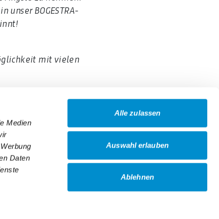
ein unser
BOGESTRA-
innt!
glichkeit mit vielen
Alle zulassen
le Medien
ir
Auswahl erlauben
, Werbung
ren Daten
ienste
Ablehnen