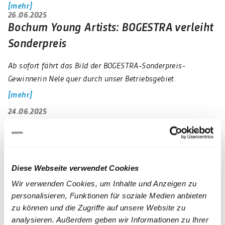
mehr
26.06.2025
Bochum Young Artists: BOGESTRA verleiht
Sonderpreis
Ab sofort fährt das Bild der BOGESTRA-Sonderpreis-
Gewinnerin Nele quer durch unser Betriebsgebiet.
mehr
24.06.2025
Historische Zeitreisen der VhAG
In den nächsten Monaten ist die Verkehrshistorische
Arbeitsgemeinschaft BOGESTRA e.V. (VhAG BOGESTRA) an
Diese Webseite verwendet Cookies
mehreren Tagen mit einem Straßenbahn-Oldie unterwegs.
Wir verwenden Cookies, um Inhalte und Anzeigen zu
mehr
personalisieren, Funktionen für soziale Medien anbieten
17.06.2025
zu können und die Zugriffe auf unsere Website zu
BLOGESTRA: Mehr als rot, gelb und grün!
analysieren. Außerdem geben wir Informationen zu Ihrer