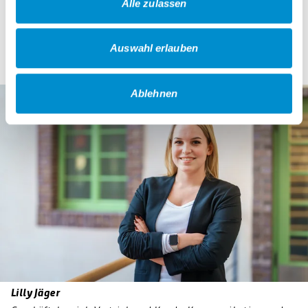
Alle zulassen
Telefon:
0234 303-2381
oder
0171 9761057
E-Mail:
stephan.sawadda@bogestra.de
Auswahl erlauben
Ablehnen
Lilly Jäger