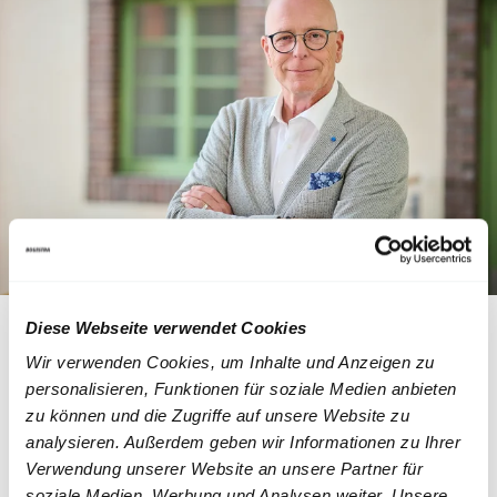
Wir beraten Sie gern!
Ansprechpartner
Diese Webseite verwendet Cookies
Wir verwenden Cookies, um Inhalte und Anzeigen zu
Verkehrsmittelwerbung
personalisieren, Funktionen für soziale Medien anbieten
Carsten Böhm
zu können und die Zugriffe auf unsere Website zu
analysieren. Außerdem geben wir Informationen zu Ihrer
Geschäftsbereich Vertrieb und Kunde, Kommunikation und
Verwendung unserer Website an unsere Partner für
Vermarktung
soziale Medien, Werbung und Analysen weiter. Unsere