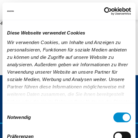
re
Unternehmen
Blog
Suche
Kontrast
404
Diese Webseite verwendet Cookies
Wir verwenden Cookies, um Inhalte und Anzeigen zu
personalisieren, Funktionen für soziale Medien anbieten
zu können und die Zugriffe auf unsere Website zu
analysieren. Außerdem geben wir Informationen zu Ihrer
Verwendung unserer Website an unsere Partner für
soziale Medien, Werbung und Analysen weiter. Unsere
ServiceNummer 0800 6 50 40 30
Partner führen diese Informationen möglicherweise mit
weiteren Daten zusammen, die Sie ihnen bereitgestellt
(gebührenfrei aus allen deutschen Netzen)
haben oder die sie im Rahmen Ihrer Nutzung der Dienste
gesammelt haben.
Einwilligungsauswahl
Weiterführende Informationen finden Sie auch unter:
Notwendig
https://www.bogestra.de/datenschutz
und
https://www.b
Fahrplan & Mobilität
Präferenzen