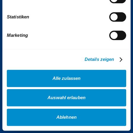
Tickets & Tarife
Statistiken
Kontakt
Impressum
Presse
Marketing
VhAG BOGESTRA e.V.
Sitemap
Details zeigen
Erklärung Barrierefreiheit
Datenschutz
Alle zulassen
AGB Gewinnspiele
AGB Veranstaltungen
Auswahl erlauben
AGB Fotowettbewerb
Cookies
Ablehnen