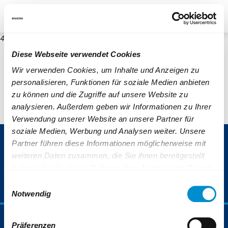
re
Unternehmen
Blog
Suche
Kontrast
404
Diese Webseite verwendet Cookies
Wir verwenden Cookies, um Inhalte und Anzeigen zu
personalisieren, Funktionen für soziale Medien anbieten
zu können und die Zugriffe auf unsere Website zu
analysieren. Außerdem geben wir Informationen zu Ihrer
Verwendung unserer Website an unsere Partner für
soziale Medien, Werbung und Analysen weiter. Unsere
ServiceNummer 0800 6 50 40 30
Partner führen diese Informationen möglicherweise mit
weiteren Daten zusammen, die Sie ihnen bereitgestellt
(gebührenfrei aus allen deutschen Netzen)
haben oder die sie im Rahmen Ihrer Nutzung der Dienste
gesammelt haben.
Einwilligungsauswahl
Weiterführende Informationen finden Sie auch unter:
Notwendig
https://www.bogestra.de/datenschutz
und
https://www.b
Fahrplan & Mobilität
Präferenzen