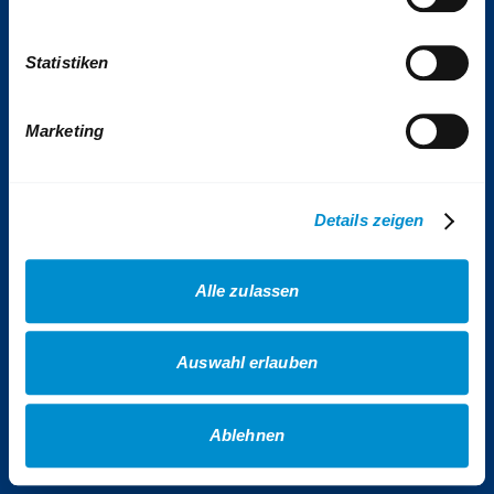
Tickets & Tarife
Statistiken
Kontakt
Impressum
Presse
Marketing
VhAG BOGESTRA e.V.
Sitemap
Details zeigen
Erklärung Barrierefreiheit
Datenschutz
Alle zulassen
AGB Gewinnspiele
AGB Veranstaltungen
Auswahl erlauben
AGB Fotowettbewerb
Cookies
Ablehnen