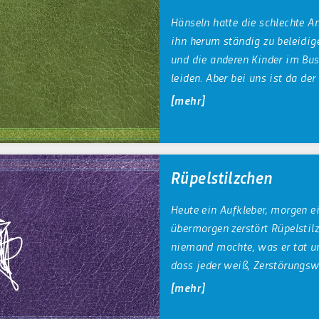
Hänseln hatte die schlechte A
ihn herum ständig zu beleidig
und die anderen Kinder im Bu
leiden. Aber bei uns ist da der
mehr
Rüpelstilzchen
Heute ein Aufkleber, morgen e
übermorgen zerstört Rüpelstilz
niemand mochte, was er tat un
dass jeder weiß, Zerstörungswu
mehr