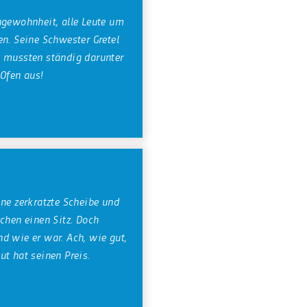
ngewohnheit, alle Leute um
en. Seine Schwester Gretel
s mussten ständig darunter
 Ofen aus!
ine zerkratzte Scheibe und
chen einen Sitz. Doch
d wie er war. Ach, wie gut,
t hat seinen Preis.