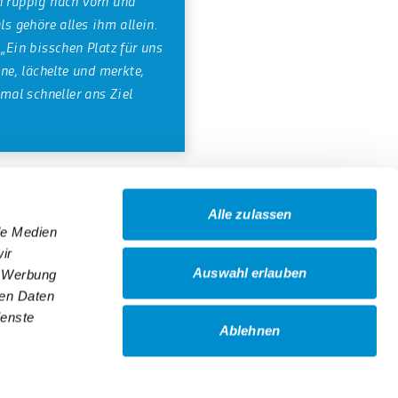
h ruppig nach vorn und
ls gehöre alles ihm allein.
 „Ein bisschen Platz für uns
al schneller ans Ziel
Alle zulassen
le Medien
ir
Auswahl erlauben
, Werbung
ren Daten
ienste
Ablehnen