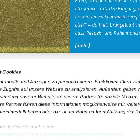
König Drängelbart drückte sic
blockierte stolz den Eingang, a
Bis ein leises Stimmchen rief:
alle?“ – da hielt Drängelbart inne, lächelte und merkte,
dass Respekt und Ruhe manchm
führen.
mehr
t Cookies
 6 50 40 30
(gebührenfrei aus allen deutschen Netzen)
 Inhalte und Anzeigen zu personalisieren, Funktionen für sozia
e Zugriffe auf unsere Website zu analysieren. Außerdem geben w
rwendung unserer Website an unsere Partner für soziale Medien
re Partner führen diese Informationen möglicherweise mit weite
Impressum
Erklärung Barrierefreiheit
ereitgestellt haben oder die sie im Rahmen Ihrer Nutzung der D
Presse
Datenschutz
en finden Sie auch unter:
VhAG BOGESTRA e.V.
AGB Gewinnspiele
/datenschutz
und
https://www.bogestra.de/impressum
Sitemap
AGB Veranstaltungen