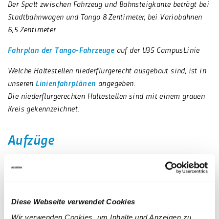
Der Spalt zwischen Fahrzeug und Bahnsteigkante beträgt bei
Stadtbahnwagen und Tango 8 Zentimeter, bei Variobahnen
6,5 Zentimeter.
Fahrplan der Tango-Fahrzeuge
auf der U35 CampusLinie
Welche Haltestellen niederflurgerecht ausgebaut sind, ist in
unseren
Linienfahrplänen
angegeben.
Die niederflurgerechten Haltestellen sind mit einem grauen
Kreis gekennzeichnet.
Aufzüge
Aufzüge wurden so konzipiert, dass sie ohne
Richtungswechsel oder Rückwärtsfahrt benutzt werden
können. Die Bedienungselemente sind so angeordnet, dass
sie von Rollstuhlbenutzenden erreicht werden können.
Diese Webseite verwendet Cookies
Tagesaktuell nennen wir hier die Aufzüge
, die aufgrund
Wir verwenden Cookies, um Inhalte und Anzeigen zu