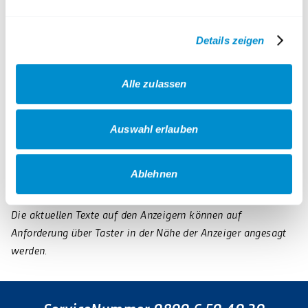
Über die „Dynamische Fahrgastinformation“ (DFI) erhalten
Sie visuelle und akustische Informationen über die an der
Haltestelle abfahrenden Linien sowie die Abfahrtzeiten.
Details zeigen
Während im Fahrplanaushang die geplanten Abfahrtzeiten
aufgeführt sind, werden an den Anzeigern der DFI die Linien
Alle zulassen
mit Fahrtrichtung sowie die aktuellen Abfahrtzeiten unter
Berücksichtigung möglicher Fahrplanabweichungen – also
Auswahl erlauben
die Wartezeiten bis zur nächsten Abfahrt - angezeigt.
Über Umleitungen, Betriebsstörungen und sonstige
Ablehnen
Ereignisse wird ebenfalls informiert.
Die aktuellen Texte auf den Anzeigern können auf
Anforderung über Taster in der Nähe der Anzeiger angesagt
werden.