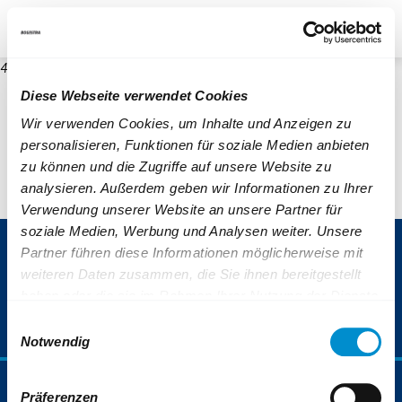
re
Unternehmen
Blog
Suche
Kontrast
404
Diese Webseite verwendet Cookies
Wir verwenden Cookies, um Inhalte und Anzeigen zu
personalisieren, Funktionen für soziale Medien anbieten
zu können und die Zugriffe auf unsere Website zu
analysieren. Außerdem geben wir Informationen zu Ihrer
Verwendung unserer Website an unsere Partner für
soziale Medien, Werbung und Analysen weiter. Unsere
ServiceNummer 0800 6 50 40 30
Partner führen diese Informationen möglicherweise mit
weiteren Daten zusammen, die Sie ihnen bereitgestellt
(gebührenfrei aus allen deutschen Netzen)
haben oder die sie im Rahmen Ihrer Nutzung der Dienste
gesammelt haben.
Einwilligungsauswahl
Weiterführende Informationen finden Sie auch unter:
Notwendig
https://www.bogestra.de/datenschutz
und
https://www.b
Fahrplan & Mobilität
Präferenzen