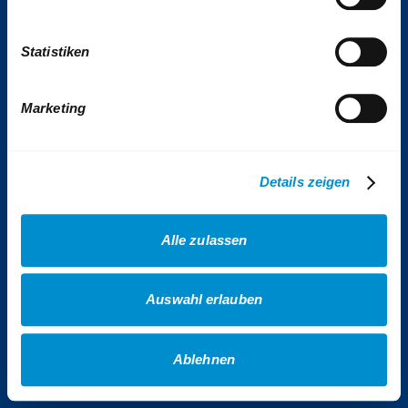
Tickets & Tarife
Statistiken
Kontakt
Impressum
Presse
Marketing
VhAG BOGESTRA e.V.
Sitemap
Details zeigen
Erklärung Barrierefreiheit
Datenschutz
Alle zulassen
AGB Gewinnspiele
AGB Veranstaltungen
Auswahl erlauben
AGB Fotowettbewerb
Cookies
Ablehnen