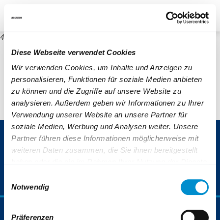
re
Unternehmen
Blog
Suche
Kontrast
404
Diese Webseite verwendet Cookies
Wir verwenden Cookies, um Inhalte und Anzeigen zu
personalisieren, Funktionen für soziale Medien anbieten
zu können und die Zugriffe auf unsere Website zu
analysieren. Außerdem geben wir Informationen zu Ihrer
Verwendung unserer Website an unsere Partner für
soziale Medien, Werbung und Analysen weiter. Unsere
ServiceNummer 0800 6 50 40 30
Partner führen diese Informationen möglicherweise mit
weiteren Daten zusammen, die Sie ihnen bereitgestellt
(gebührenfrei aus allen deutschen Netzen)
haben oder die sie im Rahmen Ihrer Nutzung der Dienste
gesammelt haben.
Einwilligungsauswahl
Weiterführende Informationen finden Sie auch unter:
Notwendig
https://www.bogestra.de/datenschutz
und
https://www.b
Fahrplan & Mobilität
Präferenzen