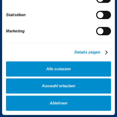
Tickets & Tarife
Statistiken
Kontakt
Impressum
Presse
Marketing
VhAG BOGESTRA e.V.
Sitemap
Details zeigen
Erklärung Barrierefreiheit
Datenschutz
Alle zulassen
AGB Gewinnspiele
AGB Veranstaltungen
Auswahl erlauben
AGB Fotowettbewerb
Cookies
Ablehnen