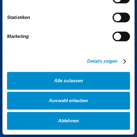
Tickets & Tarife
Statistiken
Kontakt
Impressum
Presse
Marketing
VhAG BOGESTRA e.V.
Sitemap
Details zeigen
Erklärung Barrierefreiheit
Datenschutz
Alle zulassen
AGB Gewinnspiele
AGB Veranstaltungen
Auswahl erlauben
AGB Fotowettbewerb
Cookies
Ablehnen