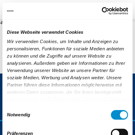
re
Unternehmen
Blog
Suche
Kontrast
404
Diese Webseite verwendet Cookies
Wir verwenden Cookies, um Inhalte und Anzeigen zu
personalisieren, Funktionen für soziale Medien anbieten
zu können und die Zugriffe auf unsere Website zu
analysieren. Außerdem geben wir Informationen zu Ihrer
Verwendung unserer Website an unsere Partner für
soziale Medien, Werbung und Analysen weiter. Unsere
ServiceNummer 0800 6 50 40 30
Partner führen diese Informationen möglicherweise mit
weiteren Daten zusammen, die Sie ihnen bereitgestellt
(gebührenfrei aus allen deutschen Netzen)
haben oder die sie im Rahmen Ihrer Nutzung der Dienste
gesammelt haben.
Einwilligungsauswahl
Weiterführende Informationen finden Sie auch unter:
Notwendig
https://www.bogestra.de/datenschutz
und
https://www.b
Fahrplan & Mobilität
Präferenzen